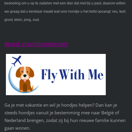
bedoeling om u op te zadelen met een dier dat niet bij u past, daarom willen
we graag dat u kenbaar maakt wat voor hondje u het liefst opvangt: reu, teef,
groot, klein, jong, oud.
Word vluchtbegeleider
Ga je met vakantie en wil je hondjes helpen? Dan kan je
steeds hondjes vanuit je bestemming mee naar België of
Nederland brengen, zodat zij bij hun nieuwe familie kunnen
gaan wonen.