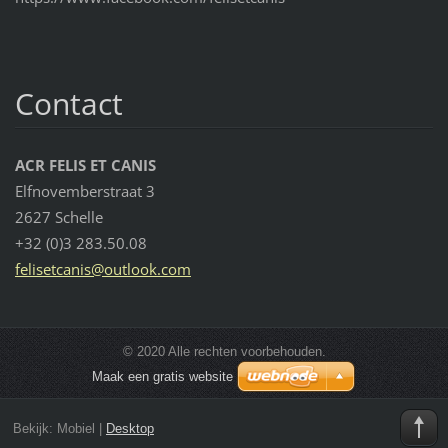
Contact
ACR FELIS ET CANIS
Elfnovemberstraat 3
2627 Schelle
+32 (0)3 283.50.08
felisetc
anis@out
look.com
© 2020 Alle rechten voorbehouden.
Maak een gratis website
Bekijk:
Mobiel
|
Desktop