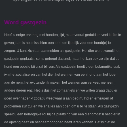
Word gastgezin
Heeft u enige ervaring met honden, tijd, maar vooral geduld en veel liefde te
geven, dan is het misschien een idee om tijdelijk voor een hond(je) te
zorgen. U kunt zich dan aanmelden als gastgezin. Het dier wordt vanuit het
gastgezin geplaatst, soms gebeurt dat snel, maar het kan ook zo zijn dat de
hond een poosje bij u zal blijven. Als gastgezin heeft u een belangrijke taak
ivm het socialiseren van het dier, het wennen van een hond aan het lopen
aan de riem, het evt. zindelijk maken, het wennen aan verkeer, mensen,
andere dieren enz. Het is dus niet zomaar iets en we willen graag dat u er
goed over nadenkt zodat u weet waar u aan begint. Indien er vragen of
problemen zijn zullen we er alles aan doen om u bij te staan. Als gastgezin
speelt u een belangrijke rol bij de plaatsing van een dier omdat u het dier in
de opvang heeft en het daardoor goed heeft leren kennen. Het is niet de